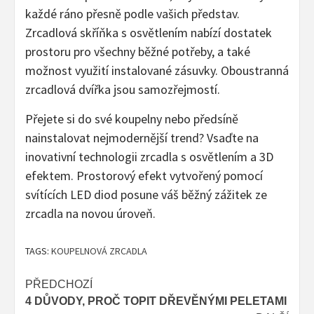
každé ráno přesně podle vašich představ.
Zrcadlová skříňka s osvětlením nabízí dostatek
prostoru pro všechny běžné potřeby, a také
možnost využití instalované zásuvky. Oboustranná
zrcadlová dvířka jsou samozřejmostí.
Přejete si do své koupelny nebo předsíně
nainstalovat nejmodernější trend? Vsaďte na
inovativní technologii zrcadla s osvětlením a 3D
efektem. Prostorový efekt vytvořený pomocí
svítících LED diod posune váš běžný zážitek ze
zrcadla na novou úroveň.
TAGS:
KOUPELNOVÁ ZRCADLA
Post
PŘEDCHOZÍ
4 DŮVODY, PROČ TOPIT DŘEVĚNÝMI PELETAMI
navigation