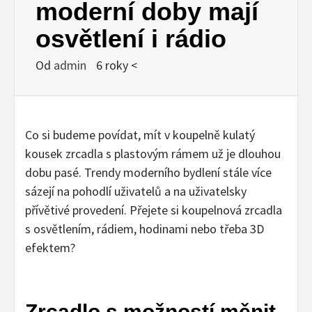
moderní doby mají
osvětlení i rádio
Od
admin
6 roky <
Co si budeme povídat, mít v koupelně kulatý
kousek zrcadla s plastovým rámem už je dlouhou
dobu pasé. Trendy moderního bydlení stále více
sázejí na pohodlí uživatelů a na uživatelsky
přívětivé provedení. Přejete si koupelnová zrcadla
s osvětlením, rádiem, hodinami nebo třeba 3D
efektem?
Zrcadlo s možností měnit