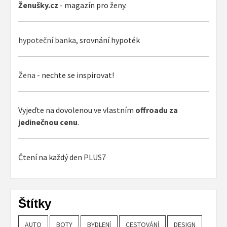
Ženušky.cz
- magazín pro ženy.
hypoteční banka
, srovnání hypoték
Žena
- nechte se inspirovat!
Vyjeďte na dovolenou ve vlastním
offroadu za
jedinečnou cenu
.
Čtení na každý den
PLUS7
Štítky
AUTO
BOTY
BYDLENÍ
CESTOVÁNÍ
DESIGN