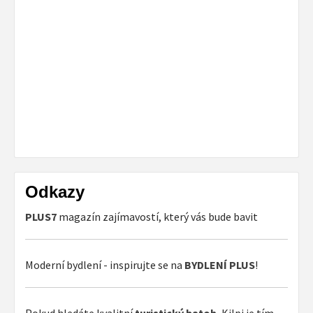
Odkazy
PLUS7
magazín zajímavostí, který vás bude bavit
Moderní bydlení - inspirujte se na
BYDLENÍ PLUS
!
Pokud hledáte kvalitní
turistický batoh
, Kilpi je tím