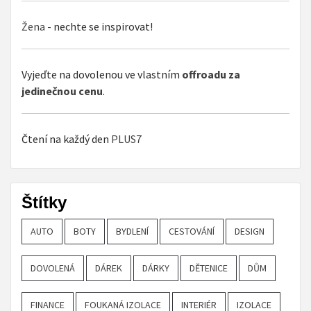
Žena
- nechte se inspirovat!
Vyjeďte na dovolenou ve vlastním
offroadu za
jedinečnou cenu
.
Čtení na každý den
PLUS7
Štítky
AUTO
BOTY
BYDLENÍ
CESTOVÁNÍ
DESIGN
DOVOLENÁ
DÁREK
DÁRKY
DĚTENICE
DŮM
FINANCE
FOUKANÁ IZOLACE
INTERIÉR
IZOLACE