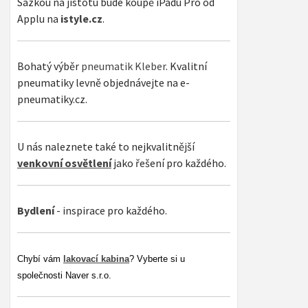
Sázkou na jistotu bude koupě iPadu Pro od
Applu na
istyle.cz
.
Bohatý výběr
pneumatik Kleber
. Kvalitní
pneumatiky levně objednávejte na e-
pneumatiky.cz.
U nás naleznete také to nejkvalitnější
venkovní osvětlení
jako řešení pro každého.
Bydlení
- inspirace pro každého.
Chybí vám
lakovací kabina
? Vyberte si u
společnosti Naver s.r.o.