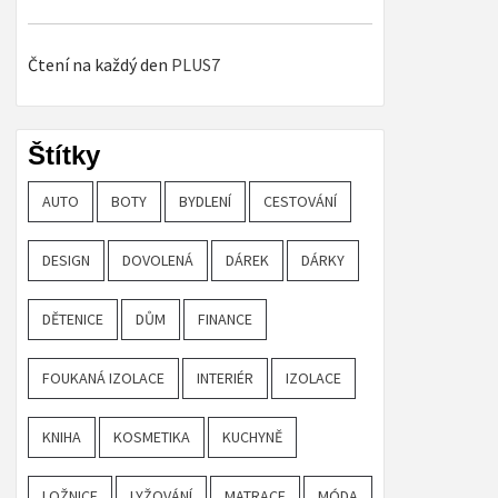
Čtení na každý den
PLUS7
Štítky
AUTO
BOTY
BYDLENÍ
CESTOVÁNÍ
DESIGN
DOVOLENÁ
DÁREK
DÁRKY
DĚTENICE
DŮM
FINANCE
FOUKANÁ IZOLACE
INTERIÉR
IZOLACE
KNIHA
KOSMETIKA
KUCHYNĚ
LOŽNICE
LYŽOVÁNÍ
MATRACE
MÓDA