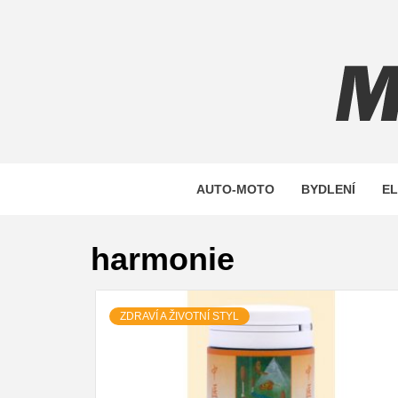
Skip
to
content
MAXST
AUTO-MOTO
BYDLENÍ
E
harmonie
ZDRAVÍ A ŽIVOTNÍ STYL