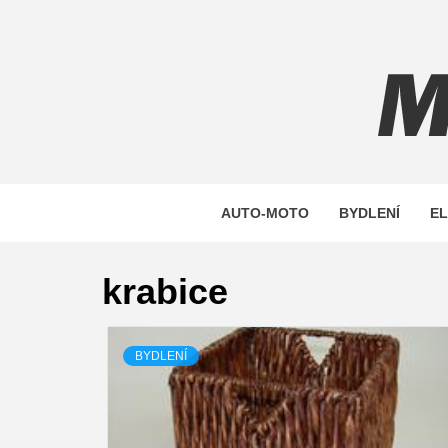
Skip
to
content
MAXST
AUTO-MOTO
BYDLENÍ
E
krabice
BYDLENÍ