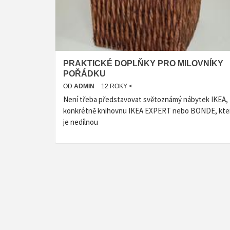
PRAKTICKÉ DOPLŇKY PRO MILOVNÍKY
POŘÁDKU
OD
ADMIN
12 ROKY <
Není třeba představovat světoznámý nábytek IKEA,
konkrétně knihovnu IKEA EXPERT nebo BONDE, kte
je nedílnou