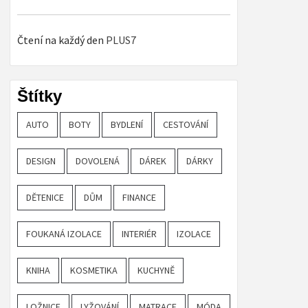
Čtení na každý den
PLUS7
Štítky
AUTO
BOTY
BYDLENÍ
CESTOVÁNÍ
DESIGN
DOVOLENÁ
DÁREK
DÁRKY
DĚTENICE
DŮM
FINANCE
FOUKANÁ IZOLACE
INTERIÉR
IZOLACE
KNIHA
KOSMETIKA
KUCHYNĚ
LOŽNICE
LYŽOVÁNÍ
MATRACE
MÓDA