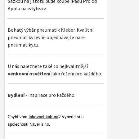
Sázkou na jistotu bude koupě iPadu Pro od
Applu na
istyle.cz
.
Bohatý výběr
pneumatik Kleber
. Kvalitní
pneumatiky levně objednávejte na e-
pneumatiky.cz.
U nás naleznete také to nejkvalitnější
venkovní osvětlení
jako řešení pro každého.
Bydlení
- inspirace pro každého.
Chybí vám
lakovací kabina
? Vyberte si u
společnosti Naver s.r.o.