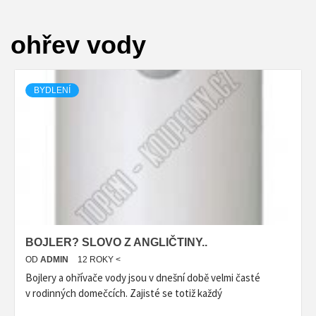
ohřev vody
BYDLENÍ
BOJLER? SLOVO Z ANGLIČTINY..
OD
ADMIN
12 ROKY <
Bojlery a ohřívače vody jsou v dnešní době velmi časté
v rodinných domečcích. Zajisté se totiž každý