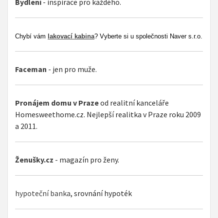
Bydlení
- inspirace pro každého.
Chybí vám
lakovací kabina
? Vyberte si u společnosti Naver s.r.o.
Faceman
- jen pro muže.
Pronájem domu v Praze
od realitní kanceláře
Homesweethome.cz. Nejlepší realitka v Praze roku 2009
a 2011.
Ženušky.cz
- magazín pro ženy.
hypoteční banka
, srovnání hypoték