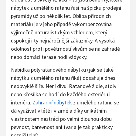
nábytek z umělého ratanu řasí na špičku prodejní
pyramidy už po několik let. Obliba přírodních
materiálů je v jeho případě vykompenzována
výjimečně naturalistickým vzhledem, který
uspokojí i ty nejnáročnější zákazníky. A vysoká
odolnost proti povětrností vlivům se na zahradě
nebo domácí terase hodí vždycky.
Nabídka polyratanového nábytku (jak se také
nábytku z umělého ratanu říká) dosahuje dnes
neobvyklé šíře. Není divu. Ratanové židle, stoly
nebo křesílka se hodí do každého exteriéru i
interiéru.
Zahradní nábytek
z umělého ratanu se
dá využívat v létě i v zimě a díky unikátním
vlastnostem neztrácí po velmi dlouhou dobu
pevnost, barevnost ani tvar a je tak prakticky
nezničitelný.