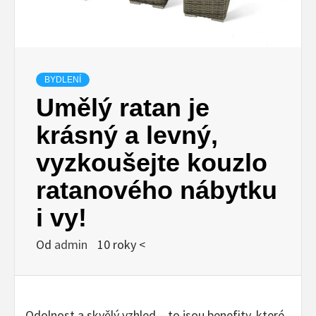
BYDLENÍ
Umělý ratan je
krásný a levný,
vyzkoušejte kouzlo
ratanového nábytku
i vy!
Od
admin
10 roky <
Odolnost a skvělý vzhled – to jsou benefity, které