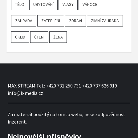
TĚLO
UBYTOVÁNÍ
VLASY
VÁNOCE
ZAHRADA
ZATEPLENÍ
ZDRAVÍ
ZIMNÍ ZAHRADA
ÚKLID
ČTENÍ
ŽENA
MAX STREAM Tel.: +420 731 250 731 +420 737 626 919
info@k-media.cz
Za materiál použitý na tomto webu, nese zodpovědnost
inzerent.
Nejnovější příspěvky