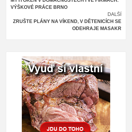
MYTÍ OKEN V DOMÁCNOSTECH I VE FIRMÁCH.
navigation
VÝŠKOVÉ PRÁCE BRNO
DALŠÍ
ZRUŠTE PLÁNY NA VÍKEND, V DĚTENICÍCH SE
ODEHRAJE MASAKR