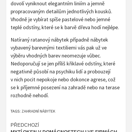
dovolí vyniknout elegantním liniím a jemně
propracovaným detailům jednotlivých kousků.
Vhodně je vybírat spíše pastelové nebo jemné
teplé odstíny, které se k barvě dřeva hodí nejlépe.
Natíraný ratanový nábytek případně nábytek
vybavený barevnými textiliemi vás pak už ve
výběru vhodných barev neomezuje vůbec.
Nedoporučují se jen příliš křiklavé odstíny, které
negativně působí na psychiku lidí a probouzejí
v nich pocit nepokoje nebo dokonce agrese, což
se k příjemné posezení na zahradě nebo na terase
rozhodně nehodí.
TAGS:
ZAHRADNÍ NÁBYTEK
Post
PŘEDCHOZÍ