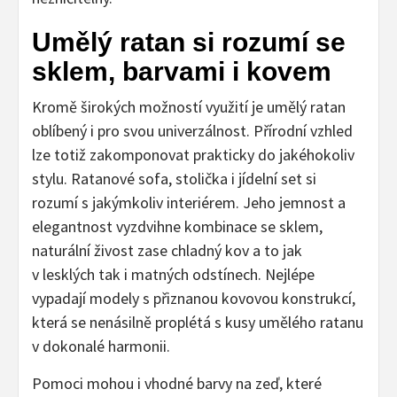
Umělý ratan si rozumí se
sklem, barvami i kovem
Kromě širokých možností využití je umělý ratan
oblíbený i pro svou univerzálnost. Přírodní vzhled
lze totiž zakomponovat prakticky do jakéhokoliv
stylu. Ratanové sofa, stolička i jídelní set si
rozumí s jakýmkoliv interiérem. Jeho jemnost a
elegantnost vyzdvihne kombinace se sklem,
naturální živost zase chladný kov a to jak
v lesklých tak i matných odstínech. Nejlépe
vypadají modely s přiznanou kovovou konstrukcí,
která se nenásilně proplétá s kusy umělého ratanu
v dokonalé harmonii.
Pomoci mohou i vhodné barvy na zeď, které