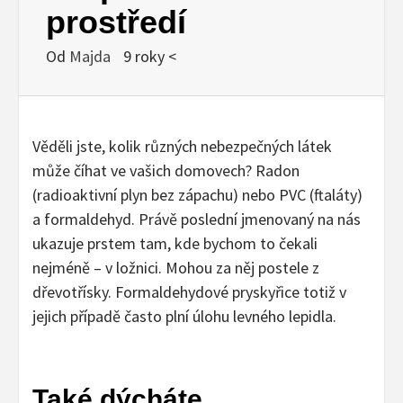
prostředí
Od
Majda
9 roky <
Věděli jste, kolik různých nebezpečných látek
může číhat ve vašich domovech? Radon
(radioaktivní plyn bez zápachu) nebo PVC (ftaláty)
a formaldehyd. Právě poslední jmenovaný na nás
ukazuje prstem tam, kde bychom to čekali
nejméně – v ložnici. Mohou za něj postele z
dřevotřísky. Formaldehydové pryskyřice totiž v
jejich případě často plní úlohu levného lepidla.
Také dýcháte