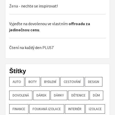
Žena
- nechte se inspirovat!
Vyjeďte na dovolenou ve vlastním
offroadu za
jedinečnou cenu
.
Čtení na každý den
PLUS7
Štítky
AUTO
BOTY
BYDLENÍ
CESTOVÁNÍ
DESIGN
DOVOLENÁ
DÁREK
DÁRKY
DĚTENICE
DŮM
FINANCE
FOUKANÁ IZOLACE
INTERIÉR
IZOLACE