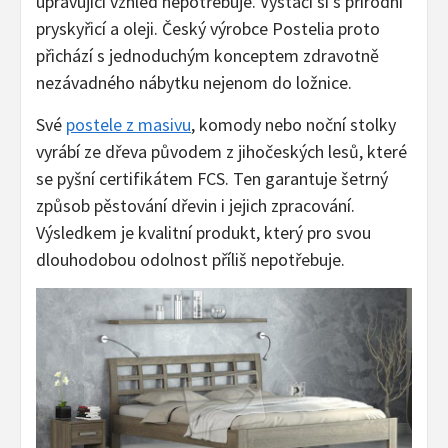
upravující vzhled nepotřebuje. Vystačí si s přírodní
pryskyřicí a oleji. Český výrobce Postelia proto
přichází s jednoduchým konceptem zdravotně
nezávadného nábytku nejenom do ložnice.
Své
postele z masivu
, komody nebo noční stolky
vyrábí ze dřeva původem z jihočeských lesů, které
se pyšní certifikátem FCS. Ten garantuje šetrný
způsob pěstování dřevin i jejich zpracování.
Výsledkem je kvalitní produkt, který pro svou
dlouhodobou odolnost příliš nepotřebuje.