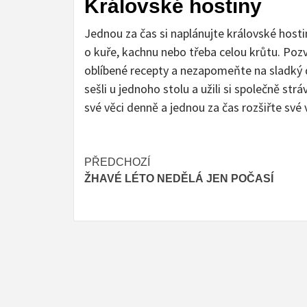
Královské hostiny
Jednou za čas si naplánujte královské hosti
o kuře, kachnu nebo třeba celou krůtu. Pozv
oblíbené recepty a nezapomeňte na sladký d
sešli u jednoho stolu a užili si společně strá
své věci denně a jednou za čas rozšiřte své
Post
PŘEDCHOZÍ
ŽHAVÉ LÉTO NEDĚLÁ JEN POČASÍ
navigation