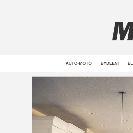
Skip
to
content
MAXST
AUTO-MOTO
BYDLENÍ
E