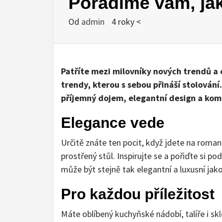
Poradíme vám, jak
Od
admin
4 roky <
Patříte mezi milovníky nových trendů a c
trendy, kterou s sebou přináší stolování
příjemný dojem, elegantní design a komf
Elegance vede
Určitě znáte ten pocit, když jdete na roman
prostřený stůl. Inspirujte se a pořiďte si p
může být stejně tak elegantní a luxusní ja
Pro každou příležitost
Máte oblíbený kuchyňské nádobí, talíře i skle