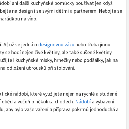
nádobí ani další kuchyňské pomůcky používat jen když
dbejte na design i se svými dětmi a partnerem. Nebojte se
amarádkou na víno.
í. Ať už se jedná o
designovou vázu
nebo třeba jinou
y se hodí nejen živé květiny, ale také sušené květiny
oužijte i kuchyňské misky, hrnečky nebo podšálky, jak na
 na odložení ubrousků při stolování.
tické nádobí, které využijete nejen na rychlé a studené
í oběd a večeři o několika chodech.
Nádobí
a vybavení
u, aby bylo vaše vaření a příprava pokrmů jednoduchá a