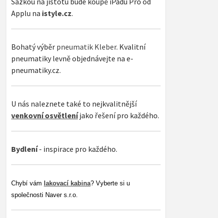
Sázkou na jistotu bude koupě iPadu Pro od
Applu na
istyle.cz
.
Bohatý výběr
pneumatik Kleber
. Kvalitní
pneumatiky levně objednávejte na e-
pneumatiky.cz.
U nás naleznete také to nejkvalitnější
venkovní osvětlení
jako řešení pro každého.
Bydlení
- inspirace pro každého.
Chybí vám
lakovací kabina
? Vyberte si u
společnosti Naver s.r.o.