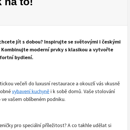
 na to!
hcete jít s dobou? Inspirujte se světovými i českými
. Kombinujte moderní prvky s klasikou a vytvořte
ortní bydlení.
tickou večeři do luxusní restaurace a okouzlí vás vkusně
odobné
vybavení kuchyně
i k sobě domů. Vaše stolování
ko ve vašem oblíbeném podniku.
ničky pro speciální příležitost? A co takhle udělat si