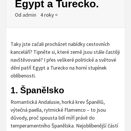
Egypt a Turecko.
Od
admin
4 roky <
Taky jste začali procházet nabídky cestovních
kanceláří? Tipněte si, které země jsou stále častěji
navštěvované? I přes veškeré politické a světové
dění patří Egypt a Turecko na horní stupínek
oblíbenosti.
1. Španělsko
Romantická Andalusie, horká krev Španělů,
výtečná paella, rytmické Flamenco – to jsou
důvody, proč spousta lidí míří právě do
temperamentního Španělska. Nejoblíbenější částí