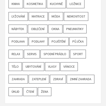
KNIHA
KOSMETIKA
KUCHYNĚ
LOŽNICE
LYŽOVÁNÍ
MATRACE
MÓDA
NEMOVITOST
NÁBYTEK
OBLEČENÍ
OKNA
PNEUMATIKY
PODLAHA
PODLAHY
POJIŠTĚNÍ
PŮJČKA
RELAX
SERVIS
SPODNÍ PRÁDLO
SPORT
TĚLO
UBYTOVÁNÍ
VLASY
VÁNOCE
ZAHRADA
ZATEPLENÍ
ZDRAVÍ
ZIMNÍ ZAHRADA
ÚKLID
ČTENÍ
ŽENA