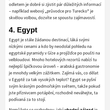
odletem je dobré si zjistit pár důležitých informací
– například webový „průvodce pro Turecko“ je
skvělou volbou, dozvíte se spoustu zajímavostí.
4. Egypt
Egypt je stále žádanou destinací, láká svými
nízkými cenami a kdo by neodolal pohledu na
egyptské pyramidy v Gíze a projížďce po poušti na
velbloudovi. Mnoho hotelových rezortů nabízí tu
nejlepší špičkovou úroveň – arabská gastronomie
je mnohdy velkým zážitkem. Zajímá vás, co dělat
v Egyptě za tak vysokých teplot? Egypt se pyšní
svým krásným podmořským světem, takže pokud
jste příznivcem potápění, rozhodně neváhejte, ta
podívaná za to stojí.
Nemůžete se rozhodnou, jaký
vhodný zájezd
je