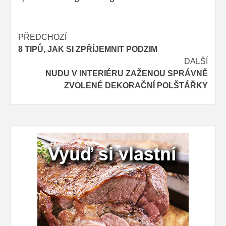
Post
PŘEDCHOZÍ
8 TIPŮ, JAK SI ZPŘÍJEMNIT PODZIM
navigation
DALŠÍ
NUDU V INTERIÉRU ZAŽENOU SPRÁVNĚ
ZVOLENÉ DEKORAČNÍ POLŠTÁŘKY