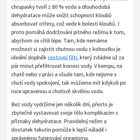
chrupavky tvoří z 80 % voda a dlouhodobá
dehydratace může snížit schopnost kloubů
absorbovat otřesy, což vede k bolesti kloubů. I
proto pomáhá dodržování pitného režimu k tom,
abychom se cítili lépe. Tam, kde nemáme
možnost si zajistit chutnou vodu z kohoutku je
ideální doplněk
cestovní filtr
, který zvládne už za
pár minut přefiltrovat konvici vody. V kempu, na
chatě nebo v práci a všude tam, kde nejsme s
chutí vody spokojení, tak můžeme mít kdykoli po
ruce upravenou a chuťově skvělou vodu.
Bez vody vydržíme jen několik dní, přesto je
zbytečné vystavovat svoje tělo komplikacím s
příznaky dehydratace. Pravidelný režim a
dostatek tekutin pomůže k lepší náladě i
správnému fungování organismu.