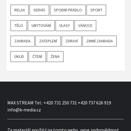
RELAX
SERVIS
SPODNÍ PRÁDLO
SPORT
TĚLO
UBYTOVÁNÍ
VLASY
VÁNOCE
ZAHRADA
ZATEPLENÍ
ZDRAVÍ
ZIMNÍ ZAHRADA
ÚKLID
ČTENÍ
ŽENA
MAX STREAM Tel.: +420 731 250 731 +420 737 626 919
info@k-media.cz
Za materiál použitý na tomto webu, nese zodpovědnost