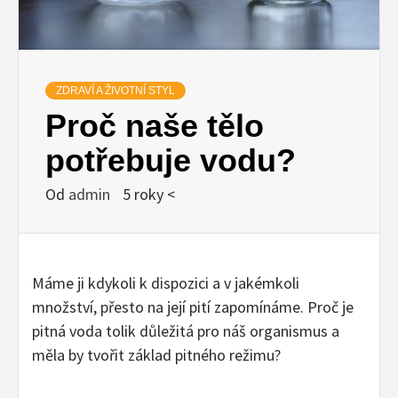
ZDRAVÍ A ŽIVOTNÍ STYL
Proč naše tělo
potřebuje vodu?
Od
admin
5 roky <
Máme ji kdykoli k dispozici a v jakémkoli
množství, přesto na její pití zapomínáme. Proč je
pitná voda tolik důležitá pro náš organismus a
měla by tvořit základ pitného režimu?