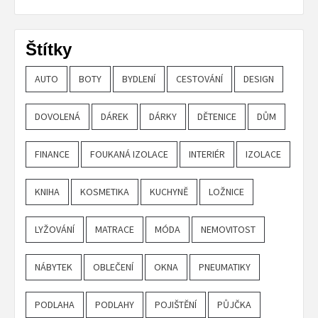
Štítky
AUTO
BOTY
BYDLENÍ
CESTOVÁNÍ
DESIGN
DOVOLENÁ
DÁREK
DÁRKY
DĚTENICE
DŮM
FINANCE
FOUKANÁ IZOLACE
INTERIÉR
IZOLACE
KNIHA
KOSMETIKA
KUCHYNĚ
LOŽNICE
LYŽOVÁNÍ
MATRACE
MÓDA
NEMOVITOST
NÁBYTEK
OBLEČENÍ
OKNA
PNEUMATIKY
PODLAHA
PODLAHY
POJIŠTĚNÍ
PŮJČKA