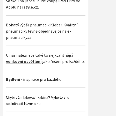
Sázkou na jistotu bude koupě iPadu Pro od
Applu na
istyle.cz
.
Bohatý výběr
pneumatik Kleber
. Kvalitní
pneumatiky levně objednávejte na e-
pneumatiky.cz.
U nás naleznete také to nejkvalitnější
venkovní osvětlení
jako řešení pro každého.
Bydlení
- inspirace pro každého.
Chybí vám
lakovací kabina
? Vyberte si u
společnosti Naver s.r.o.