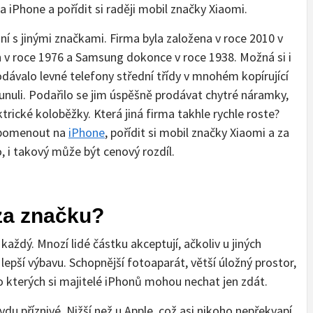
iPhone a pořídit si raději mobil značky Xiaomi.
ní s jinými značkami. Firma byla založena v roce 2010 v
en v roce 1976 a Samsung dokonce v roce 1938. Možná si i
dávalo levné telefony střední třídy v mnohém kopírující
unuli. Podařilo se jim úspěšně prodávat chytré náramky,
rické koloběžky. Která jiná firma takhle rychle roste?
zapomenout na
iPhone
, pořídit si mobil značky Xiaomi a za
, i takový může být cenový rozdíl.
 za značku?
každý. Mnozí lidé částku akceptují, ačkoliv u jiných
epší výbavu. Schopnější fotoaparát, větší úložný prostor,
kterých si majitelé iPhonů mohou nechat jen zdát.
avdu příznivé. Nižší než u Apple, což asi nikoho nepřekvapí,