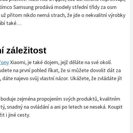
Zatímco Samsung prodává modely střední třídy za osm
es už přitom nikdo nemá strach, že jde o nekvalitní výrobky
rábí také…
í záležitost
fony
Xiaomi, je také dojem, jejž děláte na své okolí.
udete na první pohled říkat, že si můžete dovolit dát za
, dáte najevo svůj vlastní názor. Ukážete, že zvládáte jít
e boduje zejména propojením svých produktů, kvalitním
ý, snadný na ovládání a ani po letech se neseká. Koupit
t i jiné cesty.