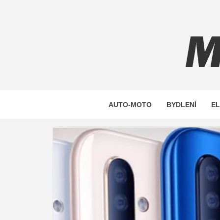
Skip
to
content
MAXST
AUTO-MOTO
BYDLENÍ
E