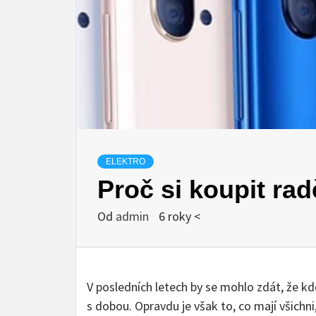
ELEKTRO
Proč si koupit ra
Od
admin
6 roky <
V posledních letech by se mohlo zdát, že kd
s dobou. Opravdu je však to, co mají všichni