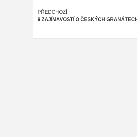
Post
PŘEDCHOZÍ
9 ZAJÍMAVOSTÍ O ČESKÝCH GRANÁTEC
navigation