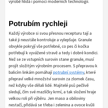
výrobě hlídá i pomocí moderních technologií.
Potrubím rychleji
Každý výrobce si svou přesnou recepturu tají a
také ji neustále kontroluje a vylepšuje. Granule
obvykle pokryjí vše potřebné, co pes či kočka
potřebují k vyvážené stravě a tedy i dobré kondici.
Než se ze vstupních surovin stane granule, musí
projít složitým výrobním procesem. S přepravou k
balicím linkám pomáhají
potrubní systémy
, které
přepraví velké množství surovin za zlomek času,
než kdyby vše dělali lidé. Majitelé psů pečlivě
sledují, čím své mazlíčky krmí, a tak složení hraje
velkou roli při výběru. Jen maso a obiloviny
nestačí, přidává se třeba i zelenina a ovoce kvůli