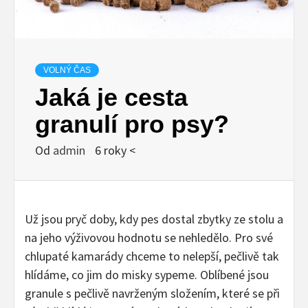
VOLNÝ ČAS
Jaká je cesta
granulí pro psy?
Od
admin
6 roky <
Už jsou pryč doby, kdy pes dostal zbytky ze stolu a
na jeho výživovou hodnotu se nehledělo. Pro své
chlupaté kamarády chceme to nelepší, pečlivě tak
hlídáme, co jim do misky sypeme. Oblíbené jsou
granule s pečlivě navrženým složením, které se při