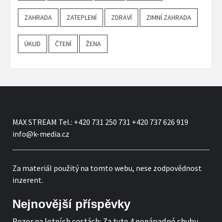
ZAHRADA
ZATEPLENÍ
ZDRAVÍ
ZIMNÍ ZAHRADA
ÚKLID
ČTENÍ
ŽENA
MAX STREAM Tel.: +420 731 250 731 +420 737 626 919
info@k-media.cz
Za materiál použitý na tomto webu, nese zodpovědnost
inzerent.
Nejnovější příspěvky
Pozor na letních cestách: Za tyto 4 nenápadné chyby