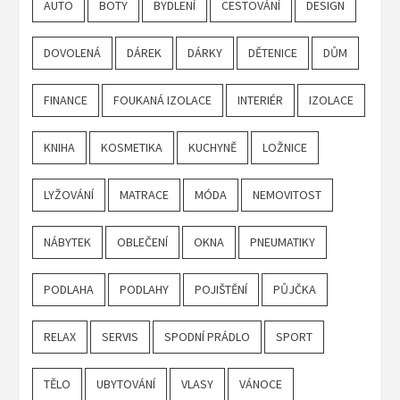
AUTO
BOTY
BYDLENÍ
CESTOVÁNÍ
DESIGN
DOVOLENÁ
DÁREK
DÁRKY
DĚTENICE
DŮM
FINANCE
FOUKANÁ IZOLACE
INTERIÉR
IZOLACE
KNIHA
KOSMETIKA
KUCHYNĚ
LOŽNICE
LYŽOVÁNÍ
MATRACE
MÓDA
NEMOVITOST
NÁBYTEK
OBLEČENÍ
OKNA
PNEUMATIKY
PODLAHA
PODLAHY
POJIŠTĚNÍ
PŮJČKA
RELAX
SERVIS
SPODNÍ PRÁDLO
SPORT
TĚLO
UBYTOVÁNÍ
VLASY
VÁNOCE